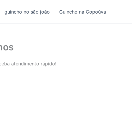
guincho no são joão
Guincho na Gopoúva
lhos
eceba atendimento rápido!