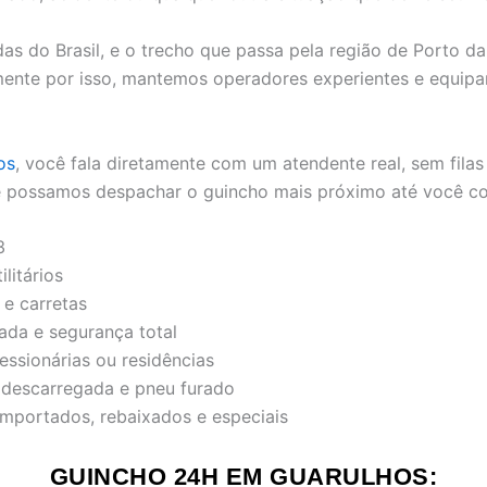
s do Brasil, e o trecho que passa pela região de Porto da
amente por isso, mantemos operadores experientes e equip
os
, você fala diretamente com um atendente real, sem fila
ue possamos despachar o guincho mais próximo até você co
3
litários
e carretas
da e segurança total
essionárias ou residências
a descarregada e pneu furado
importados, rebaixados e especiais
GUINCHO 24H EM GUARULHOS: