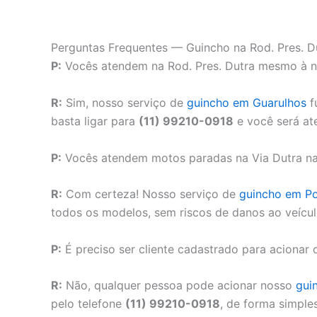
Perguntas Frequentes — Guincho na Rod. Pres. D
P:
Vocês atendem na Rod. Pres. Dutra mesmo à no
R:
Sim, nosso serviço de
guincho em Guarulhos
f
basta ligar para
(11) 99210-0918
e você será at
P:
Vocês atendem motos paradas na Via Dutra na 
R:
Com certeza! Nosso serviço de
guincho em Po
todos os modelos, sem riscos de danos ao veícul
P:
É preciso ser cliente cadastrado para acionar 
R:
Não, qualquer pessoa pode acionar nosso
gui
pelo telefone
(11) 99210-0918
, de forma simple