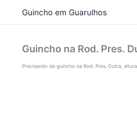
Ir
Guincho em Guarulhos
para
o
conteúdo
Guincho na Rod. Pres. Du
Precisando de guincho na Rod. Pres. Dutra, altur