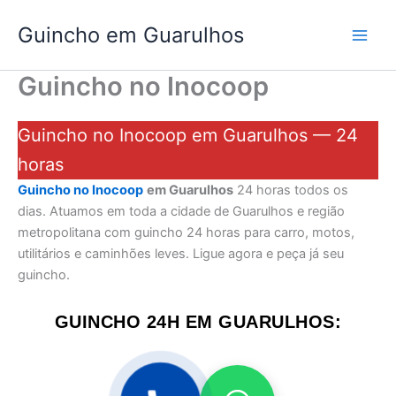
Ir
Guincho em Guarulhos
para
o
conteúdo
Guincho no Inocoop
Guincho no Inocoop em Guarulhos — 24
horas
Guincho no Inocoop
em Guarulhos
24 horas todos os
dias. Atuamos em toda a cidade de Guarulhos e região
metropolitana com guincho 24 horas para carro, motos,
utilitários e caminhões leves. Ligue agora e peça já seu
guincho.
GUINCHO 24H EM GUARULHOS: