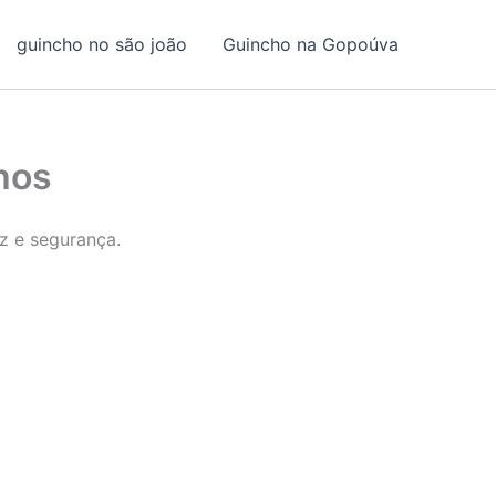
guincho no são joão
Guincho na Gopoúva
lhos
z e segurança.